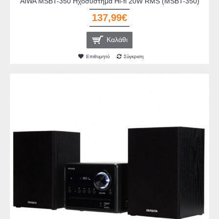
AIWA MSBT-350 Ηχοσύστημα Hi-fi 20W RMS (MSBT-350)
137,99€
Καλάθι
Επιθυμητό
Σύγκριση