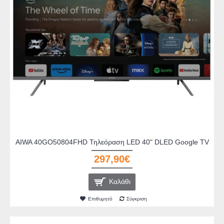
AIWA 40GO50804FHD Τηλεόραση LED 40" DLED Google TV
297,90€
Καλάθι
Επιθυμητό
Σύγκριση