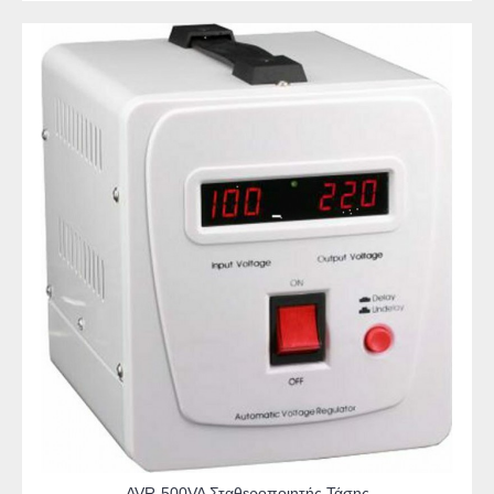
AVR-500VA Σταθεροποιητής Τάσης