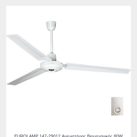
EUROLAMP 147-29012 Ανεμιστήρας Βιομηχανικός 80W