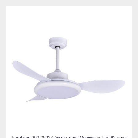
Eurolamp 300-25037 Ανεμιστήρας Οροφής με Led Φως και