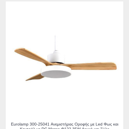
Eurolamp 300-25041 Ανεμιστήρας Οροφής με Led Φως και
Κοντρόλ με DC Μοτερ Φ122 35W Λευκό και Ξύλο