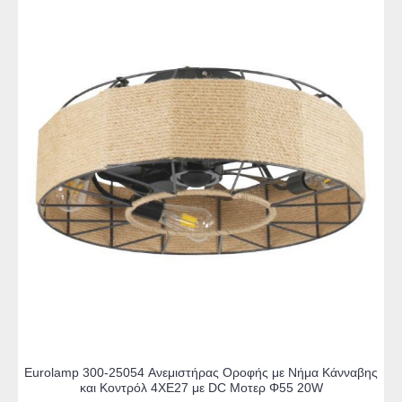
Eurolamp 300-25054 Ανεμιστήρας Οροφής με Νήμα Κάνναβης
και Κοντρόλ 4ΧΕ27 με DC Μοτερ Φ55 20W