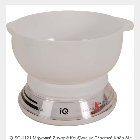
IQ SC-1121 Μηχανική Ζυγαριά Κουζίνας με Πλαστικό Κάδο 3Lt