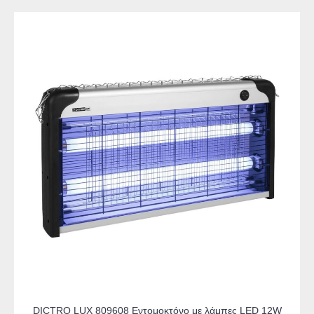
DICTRO LUX 809608 Εντομοκτόνο με λάμπες LED 12W