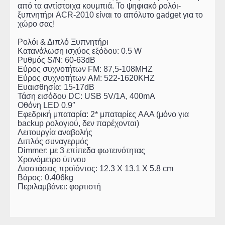
από τα αντίστοιχα κουμπιά. Το ψηφιακό ρολόι-
ξυπνητήρι ACR-2010 είναι το απόλυτο gadget για το
χώρο σας!
Ρολόι & Διπλό Ξυπνητήρι
Κατανάλωση ισχύος εξόδου: 0.5 W
Ρυθμός S/N: 60-63dB
Εύρος συχνοτήτων FM: 87,5-108MHZ
Εύρος συχνοτήτων AM: 522-1620KHZ
Ευαισθησία: 15-17dB
Τάση εισόδου DC: USB 5V/1A, 400mA
Οθόνη LED 0.9″
Εφεδρική μπαταρία: 2* μπαταρίες AAA (μόνο για
backup ρολογιού, δεν παρέχονται)
Λειτουργία αναβολής
Διπλός συναγερμός
Dimmer: με 3 επίπεδα φωτεινότητας
Χρονόμετρο ύπνου
Διαστάσεις προϊόντος: 12.3 X 13.1 X 5.8 cm
Bάρος: 0.406kg
Περιλαμβάνει: φορτιστή