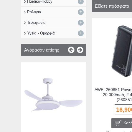
+
Παιδικά-Hobby
Είδατε πρόσφατα
+
Ρολόγια
+
Τηλεφωνία
+
Υγεία - Ομορφιά
Αγόρασαν επίσης
Bormann Φορητός 
Μπαταρίας Αυτοκιν
Power Bank / US
BBC8010 12V 80
(037293
AWEI 260851 Power
20.000mah, 2.4
89,00
(260851
16,90
Καλά
Καλά