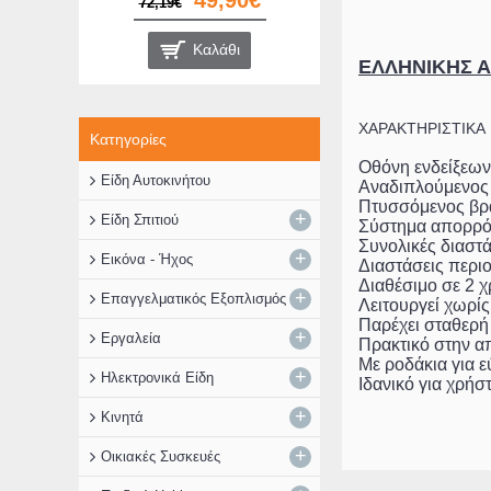
49,90€
72,19€
Καλάθι
ΕΛΛΗΝΙΚΗΣ 
ΧΑΡΑΚΤΗΡΙΣΤΙΚΑ
Κατηγορίες
Οθόνη ενδείξεων 
Είδη Αυτοκινήτου
Αναδιπλούμενος
Πτυσσόμενος βρ
+
Είδη Σπιτιού
Σύστημα απορρ
Συνολικές διαστ
+
Εικόνα - Ήχος
Διαστάσεις περι
Διαθέσιμο σε 2 
+
Επαγγελματικός Εξοπλισμός
Λειτουργεί χωρί
Παρέχει σταθερή
+
Εργαλεία
Πρακτικό στην 
Με ροδάκια για 
+
Ηλεκτρονικά Είδη
Ιδανικό για χρήσ
+
Κινητά
+
Οικιακές Συσκευές