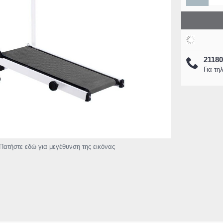
2118
ορητός
Eurolamp 145-70045 Ταινία Led
Eurolamp 300-245
Για τη
ούμενος
pixel RGB 5 Μέτρων με
χωρίς φτερωτέ
τικής
Τηλεχειριστήριο- WIFI και
Κοντρόλ & Ιονισ
Μουσική
(300-24
90€
16,28€
7
27,50€
110,00€
Καλάθι
Κα
Πατήστε εδώ για μεγέθυνση της εικόνας