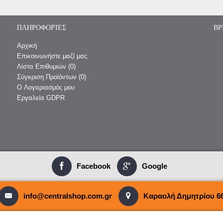
ΠΛΗΡΟΦΟΡΊΕΣ
ΒΡ
Αρχική
Επικοινωνήστε μαζί μας
Λίστα Επιθυμιών (
0
)
Σύγκριση Προϊόντων (
0
)
O Λογαριασμός μου
Εργαλεία GDPR
Facebook
Google
info@centralshop.com.gr
Καραολή Δημητρίου 66