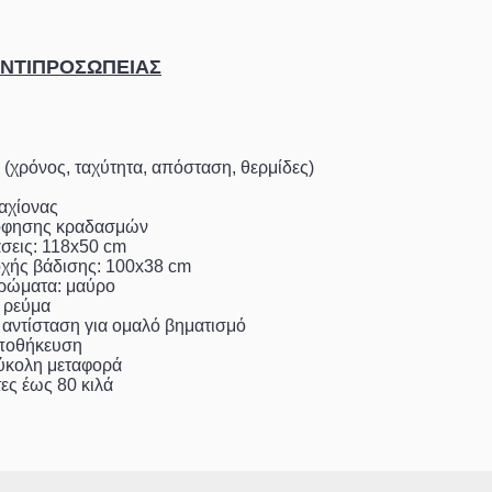
ΑΝΤΙΠΡΟΣΩΠΕΙΑΣ
(χρόνος, ταχύτητα, απόσταση, θερμίδες)
αχίονας
όφησης κραδασμών
άσεις: 118x50 cm
οχής βάδισης: 100x38 cm
χρώματα: μαύρο
ς ρεύμα
 αντίσταση για ομαλό βηματισμό
αποθήκευση
εύκολη μεταφορά
τες έως 80 κιλά