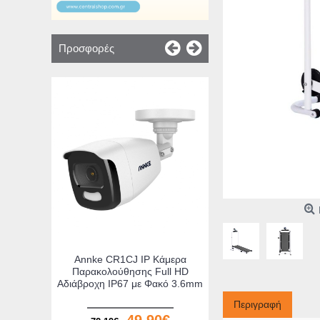
Προσφορές
CleverPad Black Φ
Μαγνητικός Αναδιπλ
Διάδρομος Γυμνασ
(090023BL)
125,
149,90€
Καλάθι
λόι-
Annke CR1CJ IP Κάμερα
M/FM
Παρακολούθησης Full HD
Αδιάβροχη ΙΡ67 με Φακό 3.6mm
Περιγραφή