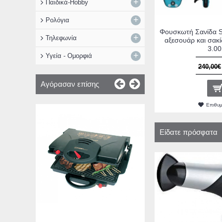
+
Παιδικά-Hobby
+
Ρολόγια
Φουσκωτή Σανίδα Su
+
Τηλεφωνία
αξεσουάρ και σακί
3.00
+
Υγεία - Ομορφιά
240,00€
Αγόρασαν επίσης
Επιθυ
Eurolamp 147
Ανεμιστήρας Box
Είδατε πρόσφατα
90W Μαύρ
45,00
Καλά