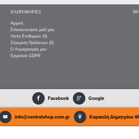
ΠΛΗΡΟΦΟΡΊΕΣ
ΒΡ
Αρχική
Επικοινωνήστε μαζί μας
Λίστα Επιθυμιών (
0
)
Σύγκριση Προϊόντων (
0
)
O Λογαριασμός μου
Εργαλεία GDPR
Facebook
Google
info@centralshop.com.gr
Καραολή Δημητρίου 66