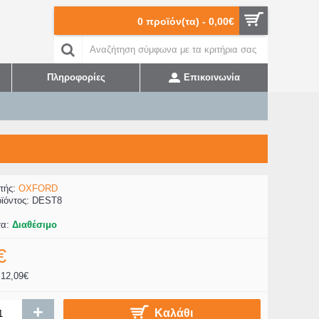
0 προϊόν(τα) - 0,00€
Πληροφορίες
Επικοινωνία
τής:
OXFORD
ϊόντος:
DEST8
τα:
Διαθέσιμο
€
12,09€
+
Καλάθι