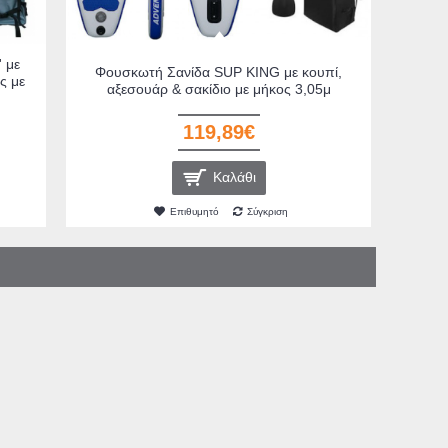
 με
Φουσκωτή Σανίδα SUP KING με κουπί,
ς με
αξεσουάρ & σακίδιο με μήκος 3,05μ
119,89€
Καλάθι
Επιθυμητό
Σύγκριση
0439 Τοστιέρα 4
Bormann BBP3000
αμικές "marble"
Δραπανοκατσάβιδο Μπαταρίας
ς 1200W Μαύρη
20V 1x1.5Ah (027683)
0439)
,90€
85,00€
Καλάθι
Καλάθι