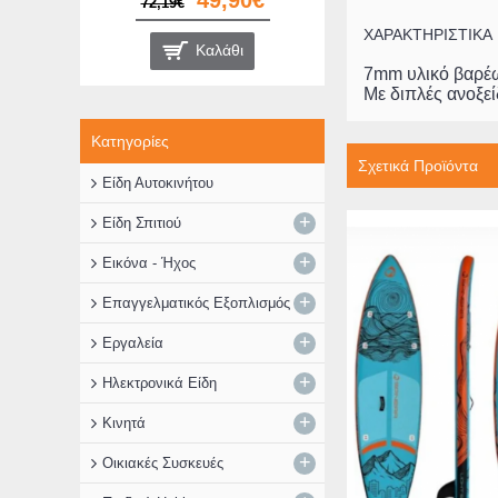
9,90€
ΧΑΡΑΚΤΗΡΙΣΤΙΚΑ
λάθι
7mm υλικό βαρέ
Με διπλές ανοξε
Κατηγορίες
Σχετικά Προϊόντα
Είδη Αυτοκινήτου
+
Είδη Σπιτιού
+
Εικόνα - Ήχος
+
Επαγγελματικός Εξοπλισμός
+
Εργαλεία
+
Ηλεκτρονικά Είδη
+
Κινητά
+
Οικιακές Συσκευές