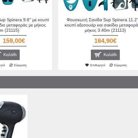
p Spinera 9.8'' με κουπί
Φουσκωτή Σανίδα Sup Spinera 11.2''
διο μεταφοράς με μήκος
κουπί αξεσουάρ και σακίδιο μεταφορά
m (21115)
μήκος 3.40m (21113)
159,00€
164,90€
Καλάθι
Καλάθι
μητό
Σύγκριση
Επιθυμητό
Σύγκριση
Primo PRSM-4
-29052
Uniden AT-4503 Ασύρματο
Θέσεων με Κερ
 Fan 50cm
Τηλέφωνο Combo με Aνοιχτή
Γκριλ Πλάκε
ος
Aκρόαση Μαύρο (210066)
(40
€
63,10€
33
θι
Καλάθι