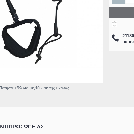
2118
5-70045 Ταινία Led
Eurolamp 300-24505 Air Cooler
Για τη
GB 5 Μέτρων με
χωρίς φτερωτές RGB Φως με
FELIX
στήριο- WIFI και
Κοντρόλ & Ιονιστή 3,5L 110W
Condit
Μουσική
(300-24505)
16,28€
77,99€
€
110,00€
2
Καλάθι
Καλάθι
Πατήστε εδώ για μεγέθυνση της εικόνας
ΑΝΤΙΠΡΟΣΩΠΕΙΑΣ