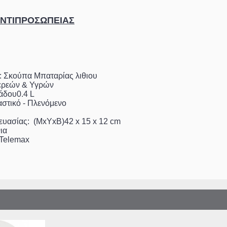
ΑΝΤΙΠΡΟΣΩΠΕΙΑΣ
 Σκούπα Μπαταρίας λιθιου
ερεών & Υγρών
άδου0.4 L
αστικό - Πλενόμενο
ευασίας: (ΜxΥxΒ)42 x 15 x 12 cm
ια
 Telemax