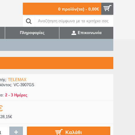
0 προϊόν(τα) - 0,00€
Πληροφορίες
Επικοινωνία
τής:
TELEMAX
ϊόντος:
VC-3907GS
τα:
2 - 3 Ημέρες
€
28,15€
+
Καλάθι