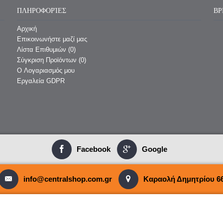
ΠΛΗΡΟΦΟΡΊΕΣ
ΒΡ
Αρχική
Επικοινωνήστε μαζί μας
Λίστα Επιθυμιών (
0
)
Σύγκριση Προϊόντων (
0
)
O Λογαριασμός μου
Εργαλεία GDPR
Facebook
Google
info@centralshop.com.gr
Καραολή Δημητρίου 66