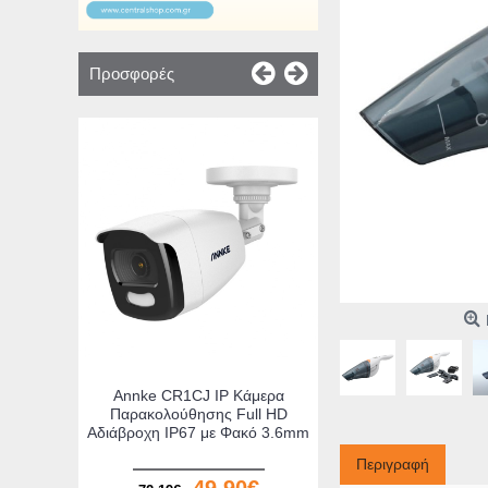
Προσφορές
CleverPad Black Φορητός
Μαγνητικός Αναδιπλούμενος
Διάδρομος Γυμναστικής
(090023BL)
125,90€
149,90€
Καλάθι
Annke CR1CJ IP Κάμερα
Παρακολούθησης Full HD
ιάβροχη ΙΡ67 με Φακό 3.6mm
Περιγραφή