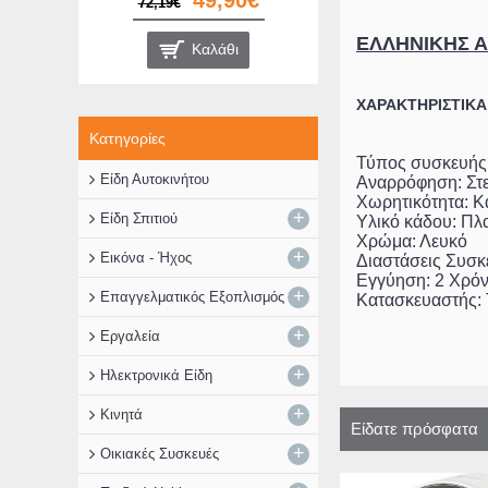
49,90€
72,19€
ΕΛΛΗΝΙΚΗΣ 
Καλάθι
ΧΑΡΑΚΤΗΡΙΣΤΙΚΑ
Κατηγορίες
Τύπος συσκευής:
Είδη Αυτοκινήτου
Αναρρόφηση: Στ
Χωρητικότητα: K
+
Είδη Σπιτιού
Υλικό κάδου: Πλ
Χρώμα: Λευκό
+
Εικόνα - Ήχος
Διαστάσεις Συσκ
Εγγύηση: 2 Χρόν
+
Επαγγελματικός Εξοπλισμός
Κατασκευαστής:
+
Εργαλεία
+
Ηλεκτρονικά Είδη
+
Κινητά
Είδατε πρόσφατα
+
Οικιακές Συσκευές