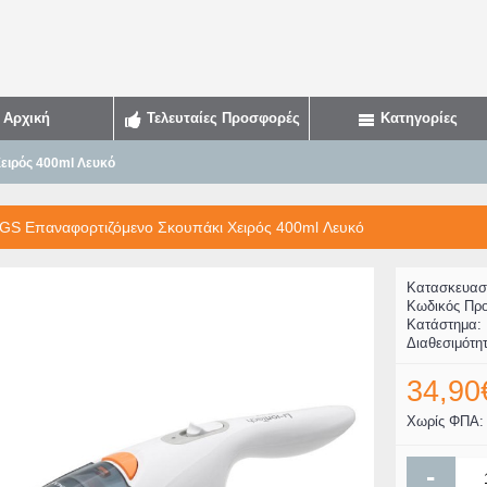
Αρχική
Τελευταίες Προσφορές
Κατηγορίες
ειρός 400ml Λευκό
S Επαναφορτιζόμενο Σκουπάκι Χειρός 400ml Λευκό
Κατασκευασ
Κωδικός Προ
Κατάστημα:
Διαθεσιμότη
34,90
Χωρίς ΦΠΑ: 
-