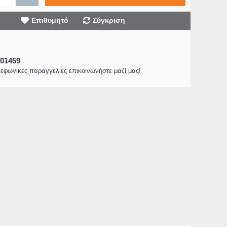
Επιθυμητό
Σύγκριση
001459
er
λεφωνικές παραγγελίες επικοινωνήστε μαζί μας!
FELIX FSD-9000 Mίνι Πλ
FELIX FCL-1014 Φορητό Air-
Ρούχων με Λειτουργ
W
Condition 7000 BTU (FCL-1014)
Στυψίματος
199,90€
61,98€
249,00€
88,97€
Καλάθι
Καλάθι