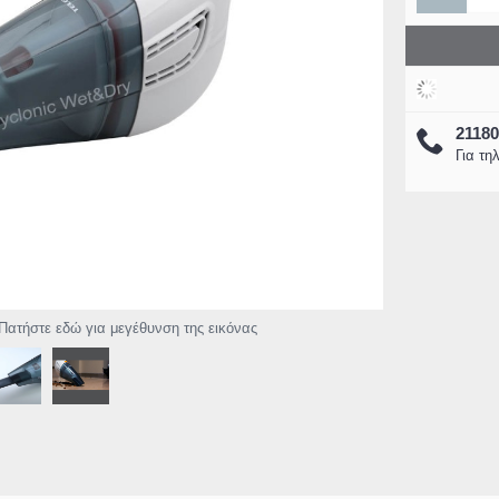
2118
Eurolamp 145-70045 Ταινία Led
Eurolamp 300-24505 Air Cool
Για τη
pixel RGB 5 Μέτρων με
χωρίς φτερωτές RGB Φως με
Τηλεχειριστήριο- WIFI και
Κοντρόλ & Ιονιστή 3,5L 110
Μουσική
(300-24505)
16,28€
77,99€
27,50€
110,00€
Καλάθι
Καλάθι
Πατήστε εδώ για μεγέθυνση της εικόνας