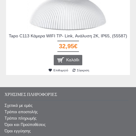
Tapo C113 Κάμερα WIFI TP- Link, Ανάλυση 2Κ, IP65, (55587)
32,95€
Καλάθι
Επιθυμητό
Σύγκριση
ΧΡΉΣΙΜΕΣ ΠΛΗΡΟΦΟΡΊΕΣ
Σχετικά με εμάς
Τρόποι αποστολής
Τρόποι πληρωμής
Όροι και Προϋποθέσεις
Όροι εγγύησης