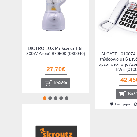
339,00
Καλά
DICTRO LUX Μπλέντερ 1,5lt
300W Λευκό 870500 (060040)
ALCATEL 010074 
τηλέφωνο με 6 μεγ
άμεσης κλήσης Λε
27,70€
EWE (0100
42,45
Καλάθι
Καλά
Επιθυμητό