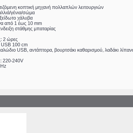
τιζόμενη κοπτική μηχανή πολλαπλών λειτουργιών
αλλιά/γένια/σώμα
ξείδωτο χάλυβα
να από 1 έως 10 mm
νδειξη στάθμης μπαταρίας
: 2 ώρες
 USB 100 cm
καλώδιο USB, αντάπτορα, βουρτσάκι καθαρισμού, λαδάκι λίπαν
: 220-240V
0Hz
 Party Box
IQ ST-655 Τοσ
DICTRO LUX 876703 Ισιωτική
ρόφωνο και
με Aντικολλητι
Μαλλιών 55W (060044)
40022)
πέτρας 