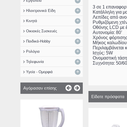
+
Εργαλεία
3 σε 1 επαναφορ
+
Ηλεκτρονικά Είδη
Κατάλληλη για μ
Λεπίδες από ανο
+
Κινητά
Ρυθμιζόμενη χτέ
Οθόνης LCD με έ
+
Οικιακές Συσκευές
Αυτονομία: 80’
Χρόνος φόρτισης
+
Παιδικά-Hobby
Μήκος καλωδίου
Περιλαμβάνεται 
+
Ρολόγια
Ισχύς: 5W
Ονομαστική τάση
+
Τηλεφωνία
Συχνότητα: 50/6
+
Υγεία - Ομορφιά
Αγόρασαν επίσης
Είδατε πρόσφατα
ENERGIZER BTS566
Bluetooth Με Μικ
Power Bank (2