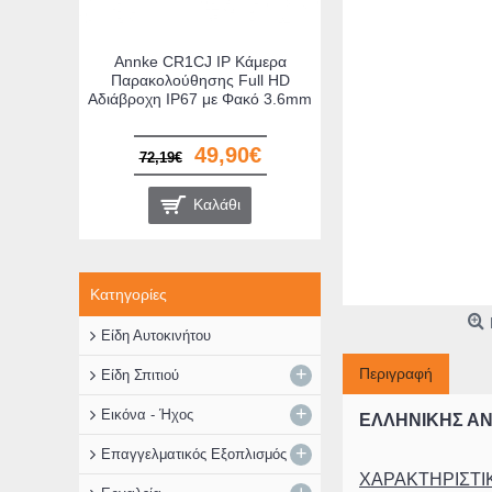
ρολόι-
Annke CR1CJ IP Κάμερα
ο AM/FM
Παρακολούθησης Full HD
η
Αδιάβροχη ΙΡ67 με Φακό 3.6mm
49,90€
72,19€
Καλάθι
Κατηγορίες
Είδη Αυτοκινήτου
+
Περιγραφή
Είδη Σπιτιού
+
Εικόνα - Ήχος
ΕΛΛΗΝΙΚΗΣ Α
+
Επαγγελματικός Εξοπλισμός
ΧΑΡΑΚΤΗΡΙΣΤΙ