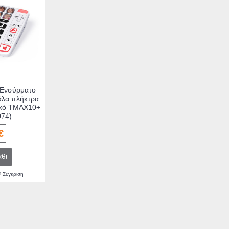
€
20,00€
41
θι
Καλάθι
Ενσύρματο
άλα πλήκτρα
υκό TMAX10+
74)
€
θι
Σύγκριση