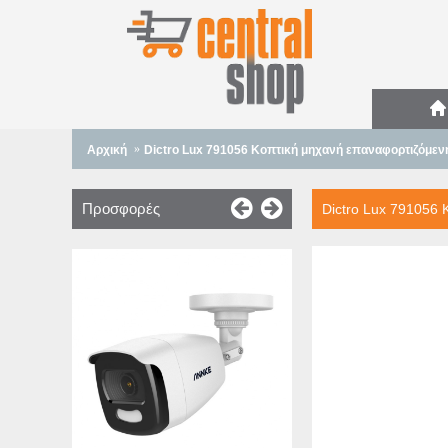
Αρχική
Dictro Lux 791056 Κοπτική μηχανή επαναφορτιζόμεν
Προσφορές
Dictro Lux 791056 
CleverPad Black
Μαγνητικός Αναδι
Διάδρομος Γυμν
(090023B
125
149,90€
Καλά