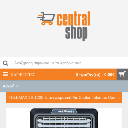
ΚΑΤΗΓΟΡΊΕΣ
0 προϊόν(τα) - 0,00€
Αρχική
TELEMAX 36-1200 Επαγγελματικό Air Cooler Telemax CoolWind120 
TELEMAX 36-1200 Επαγγελματικό Air Cooler Telemax CoolWind120 | 12000 m³/h (36-1200)