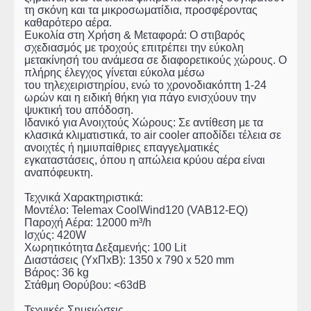
τη σκόνη και τα μικροσωματίδια, προσφέροντας
καθαρότερο αέρα.
Ευκολία στη Χρήση & Μεταφορά: Ο στιβαρός
σχεδιασμός με τροχούς επιτρέπει την εύκολη
μετακίνησή του ανάμεσα σε διαφορετικούς χώρους. Ο
πλήρης έλεγχος γίνεται εύκολα μέσω
του τηλεχειριστηρίου, ενώ το χρονοδιακόπτη 1-24
ωρών και η ειδική θήκη για πάγο ενισχύουν την
ψυκτική του απόδοση.
Ιδανικό για Ανοιχτούς Χώρους: Σε αντίθεση με τα
κλασικά κλιματιστικά, το air cooler αποδίδει τέλεια σε
ανοιχτές ή ημιυπαίθριες επαγγελματικές
εγκαταστάσεις, όπου η απώλεια κρύου αέρα είναι
αναπόφευκτη.
Τεχνικά Χαρακτηριστικά:
Μοντέλο: Telemax CoolWind120 (VAB12-EQ)
Παροχή Αέρα: 12000 m³/h
Ισχύς: 420W
Χωρητικότητα Δεξαμενής: 100 Lit
Διαστάσεις (YxΠxB): 1350 x 790 x 520 mm
Βάρος: 36 kg
Στάθμη Θορύβου: <63dB
Τεχνικές Σημειώσεις